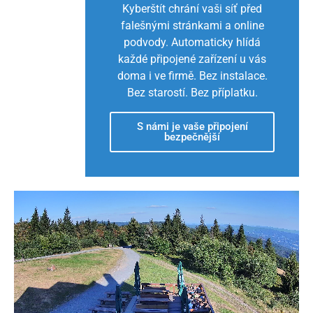
Kyberštít chrání vaši síť před
falešnými stránkami a online
podvody. Automaticky hlídá
každé připojené zařízení u vás
doma i ve firmě. Bez instalace.
Bez starostí. Bez příplatku.
S námi je vaše připojení
bezpečnější