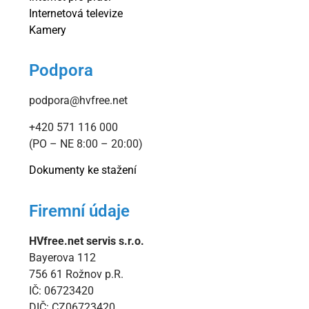
Internetová televize
Kamery
Podpora
podpora@hvfree.net
+420 571 116 000
(PO – NE 8:00 – 20:00)
Dokumenty ke stažení
Firemní údaje
HVfree.net servis s.r.o.
Bayerova 112
756 61 Rožnov p.R.
IČ: 06723420
DIČ: CZ06723420