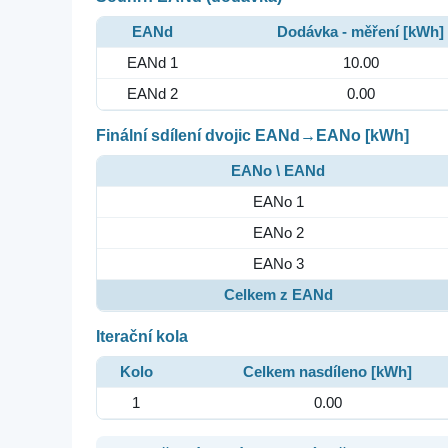
EANd
Dodávka - měření [kWh]
EANd 1
10.00
EANd 2
0.00
Finální sdílení dvojic EANd→EANo [kWh]
EANo \ EANd
EANo 1
EANo 2
EANo 3
Celkem z EANd
Iterační kola
Kolo
Celkem nasdíleno [kWh]
1
0.00