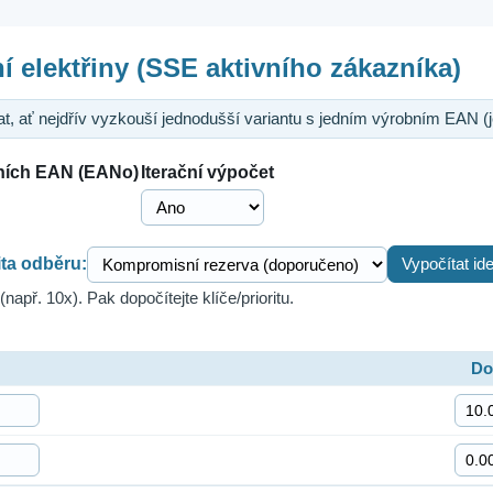
 elektřiny (SSE aktivního zákazníka)
, ať nejdřív vyzkouší jednodušší variantu s jedním výrobním EAN (j
ních EAN (EANo)
Iterační výpočet
ita odběru:
Vypočítat ide
např. 10x). Pak dopočítejte klíče/prioritu.
Do