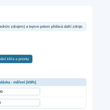
edním zdrojem) a teprve potom přidává další zdroje.
ální klíče a priority
dávka - měření [kWh]