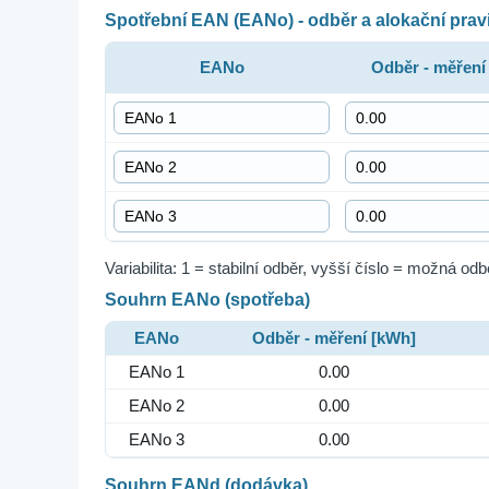
Spotřební EAN (EANo) - odběr a alokační prav
EANo
Odběr - měření
Variabilita: 1 = stabilní odběr, vyšší číslo = možná odb
Souhrn EANo (spotřeba)
EANo
Odběr - měření [kWh]
EANo 1
0.00
EANo 2
0.00
EANo 3
0.00
Souhrn EANd (dodávka)