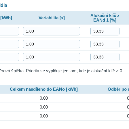
idla
Alokační klíč z
 [kWh]
Variabilita [x]
EANd 1 [%]
ěrová špička. Priorita se vyplňuje jen tam, kde je alokační klíč > 0.
Celkem nasdíleno do EANo [kWh]
Odběr po s
0.00
0
0.00
0
0.00
0