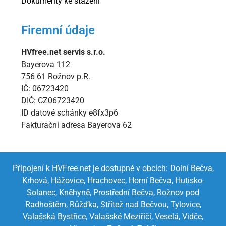
Dokumenty ke stažení
Firemní údaje
HVfree.net servis s.r.o.
Bayerova 112
756 61 Rožnov p.R.
IČ: 06723420
DIČ: CZ06723420
ID datové schánky e8fx3p6
Fakturační adresa Bayerova 62
Připojení k HVFree.net je dostupné v obcích:
Dolní Bečva,
Krhová,
Hážovice,
Hrachovec,
Horní Bečva,
Hutisko-
Solanec,
Kněhyně,
Prostřední Bečva,
Rožnov pod
Radhoštěm,
Růžďka,
Střítež nad Bečvou,
Tylovice,
Valašská Bystřice,
Valašské Meziříčí,
Veselá,
Vidče,