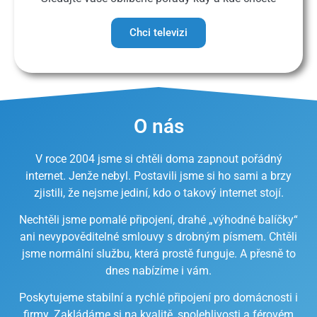
Chci televizi
O nás
V roce 2004 jsme si chtěli doma zapnout pořádný
internet. Jenže nebyl. Postavili jsme si ho sami a brzy
zjistili, že nejsme jediní, kdo o takový internet stojí.
Nechtěli jsme pomalé připojení, drahé „výhodné balíčky“
ani nevypověditelné smlouvy s drobným písmem. Chtěli
jsme normální službu, která prostě funguje. A přesně to
dnes nabízíme i vám.
Poskytujeme stabilní a rychlé připojení pro domácnosti i
firmy. Zakládáme si na kvalitě, spolehlivosti a férovém