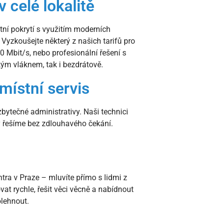
v celé lokalitě
ní pokrytí s využitím moderních
 Vyzkoušejte některý z našich tarifů pro
0 Mbit/s, nebo profesionální řešení s
ckým vláknem, tak i bezdrátově.
místní servis
zbytečné administrativy. Naši technici
y řešíme bez zdlouhavého čekání.
ra v Praze – mluvíte přímo s lidmi z
t rychle, řešit věci věcně a nabídnout
olehnout.