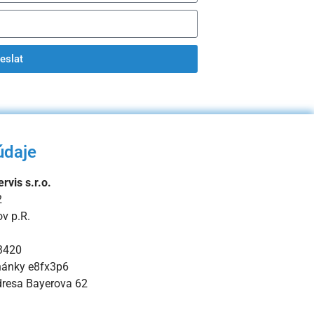
eslat
údaje
rvis s.r.o.
2
v p.R.
3420
hánky e8fx3p6
dresa Bayerova 62