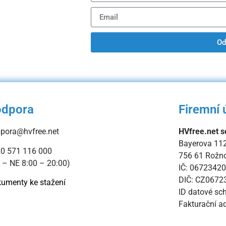
Od
odpora
Firemní 
pora@hvfree.net
HVfree.net se
Bayerova 11
0 571 116 000
756 61 Rožno
 – NE 8:00 – 20:00)
IČ: 06723420
DIČ: CZ0672
umenty ke stažení
ID datové sc
Fakturační a