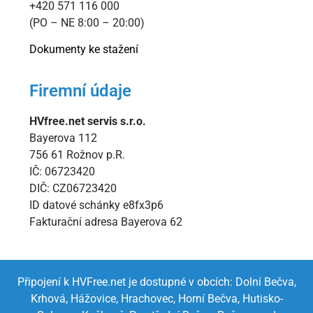
+420 571 116 000
(PO – NE 8:00 – 20:00)
Dokumenty ke stažení
Firemní údaje
HVfree.net servis s.r.o.
Bayerova 112
756 61 Rožnov p.R.
IČ: 06723420
DIČ: CZ06723420
ID datové schánky e8fx3p6
Fakturační adresa Bayerova 62
Připojení k HVFree.net je dostupné v obcích:
Dolní Bečva,
Krhová,
Hážovice,
Hrachovec,
Horní Bečva,
Hutisko-