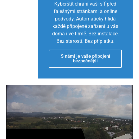
Kyberštít chrání vaši síť před
falešnými stránkami a online
podvody. Automaticky hlídá
každé připojené zařízení u vás
doma i ve firmě. Bez instalace.
Bez starostí. Bez příplatku.
S námi je vaše připojení
bezpečnější