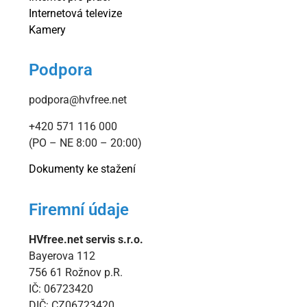
Internetová televize
Kamery
Podpora
podpora@hvfree.net
+420 571 116 000
(PO – NE 8:00 – 20:00)
Dokumenty ke stažení
Firemní údaje
HVfree.net servis s.r.o.
Bayerova 112
756 61 Rožnov p.R.
IČ: 06723420
DIČ: CZ06723420