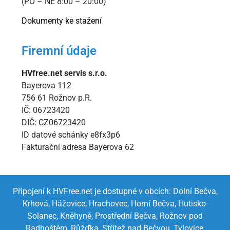
(PO – NE 8:00 – 20:00)
Dokumenty ke stažení
Firemní údaje
HVfree.net servis s.r.o.
Bayerova 112
756 61 Rožnov p.R.
IČ: 06723420
DIČ: CZ06723420
ID datové schánky e8fx3p6
Fakturační adresa Bayerova 62
Připojení k HVFree.net je dostupné v obcích:
Dolní Bečva,
Krhová,
Hážovice,
Hrachovec,
Horní Bečva,
Hutisko-
Solanec,
Kněhyně,
Prostřední Bečva,
Rožnov pod
Radhoštěm,
Růžďka,
Střítež nad Bečvou,
Tylovice,