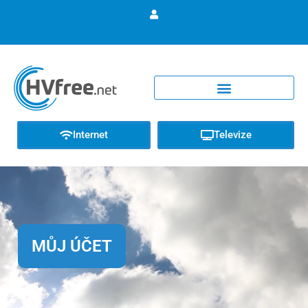
Internet
Televize
MŮJ ÚČET